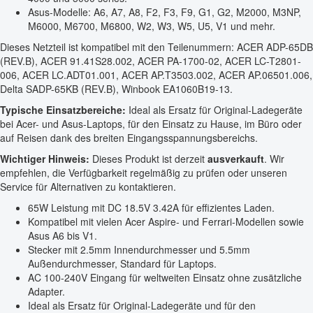
Asus-Modelle: A6, A7, A8, F2, F3, F9, G1, G2, M2000, M3NP,
M6000, M6700, M6800, W2, W3, W5, U5, V1 und mehr.
Dieses Netzteil ist kompatibel mit den Teilenummern: ACER ADP-65DB
(REV.B), ACER 91.41S28.002, ACER PA-1700-02, ACER LC-T2801-
006, ACER LC.ADT01.001, ACER AP.T3503.002, ACER AP.06501.006,
Delta SADP-65KB (REV.B), Winbook EA1060B19-13.
Typische Einsatzbereiche:
Ideal als Ersatz für Original-Ladegeräte
bei Acer- und Asus-Laptops, für den Einsatz zu Hause, im Büro oder
auf Reisen dank des breiten Eingangsspannungsbereichs.
Wichtiger Hinweis:
Dieses Produkt ist derzeit
ausverkauft
. Wir
empfehlen, die Verfügbarkeit regelmäßig zu prüfen oder unseren
Service für Alternativen zu kontaktieren.
65W Leistung mit DC 18.5V 3.42A für effizientes Laden.
Kompatibel mit vielen Acer Aspire- und Ferrari-Modellen sowie
Asus A6 bis V1.
Stecker mit 2.5mm Innendurchmesser und 5.5mm
Außendurchmesser, Standard für Laptops.
AC 100-240V Eingang für weltweiten Einsatz ohne zusätzliche
Adapter.
Ideal als Ersatz für Original-Ladegeräte und für den