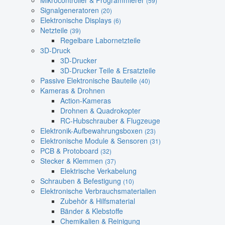
Mikrocontroller & Programmierer
(59)
Signalgeneratoren
(20)
Elektronische Displays
(6)
Netzteile
(39)
Regelbare Labornetzteile
3D-Druck
3D-Drucker
3D-Drucker Teile & Ersatzteile
Passive Elektronische Bauteile
(40)
Kameras & Drohnen
Action-Kameras
Drohnen & Quadrokopter
RC-Hubschrauber & Flugzeuge
Elektronik-Aufbewahrungsboxen
(23)
Elektronische Module & Sensoren
(31)
PCB & Protoboard
(32)
Stecker & Klemmen
(37)
Elektrische Verkabelung
Schrauben & Befestigung
(10)
Elektronische Verbrauchsmaterialien
Zubehör & Hilfsmaterial
Bänder & Klebstoffe
Chemikalien & Reinigung