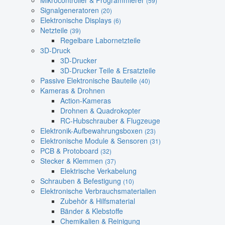
Mikrocontroller & Programmierer
(59)
Signalgeneratoren
(20)
Elektronische Displays
(6)
Netzteile
(39)
Regelbare Labornetzteile
3D-Druck
3D-Drucker
3D-Drucker Teile & Ersatzteile
Passive Elektronische Bauteile
(40)
Kameras & Drohnen
Action-Kameras
Drohnen & Quadrokopter
RC-Hubschrauber & Flugzeuge
Elektronik-Aufbewahrungsboxen
(23)
Elektronische Module & Sensoren
(31)
PCB & Protoboard
(32)
Stecker & Klemmen
(37)
Elektrische Verkabelung
Schrauben & Befestigung
(10)
Elektronische Verbrauchsmaterialien
Zubehör & Hilfsmaterial
Bänder & Klebstoffe
Chemikalien & Reinigung