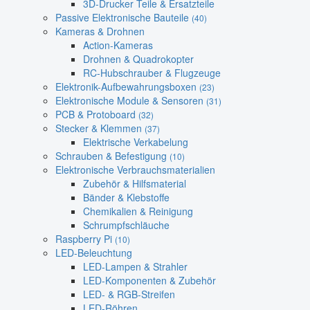
3D-Drucker Teile & Ersatzteile
Passive Elektronische Bauteile
(40)
Kameras & Drohnen
Action-Kameras
Drohnen & Quadrokopter
RC-Hubschrauber & Flugzeuge
Elektronik-Aufbewahrungsboxen
(23)
Elektronische Module & Sensoren
(31)
PCB & Protoboard
(32)
Stecker & Klemmen
(37)
Elektrische Verkabelung
Schrauben & Befestigung
(10)
Elektronische Verbrauchsmaterialien
Zubehör & Hilfsmaterial
Bänder & Klebstoffe
Chemikalien & Reinigung
Schrumpfschläuche
Raspberry Pi
(10)
LED-Beleuchtung
LED-Lampen & Strahler
LED-Komponenten & Zubehör
LED- & RGB-Streifen
LED-Röhren