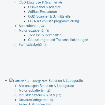
OBD-Diagnose & Scanner
(6)
OBD-Kabel & Adapter
AdBlue-Emulatoren
OBD-Scanner & Schnittstellen
ECU- & Schlüsselprogrammierung
Autozubehör
(24)
Motorradzubehör
(8)
Topcase & Helmhalter
Gepäckträger und Topcase-Halterungen
Fahrradzubehör
(7)
Batterien & Ladegeräte
Alle anzeigen Batterien & Ladegeräte
Motorradbatterien
(27)
Industriebatterien & USV
(18)
Universalladegeräte
(9)
Akkus & Batterien
(39)