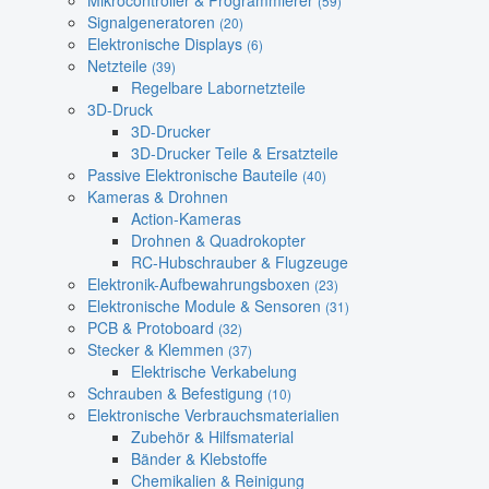
Mikrocontroller & Programmierer
(59)
Signalgeneratoren
(20)
Elektronische Displays
(6)
Netzteile
(39)
Regelbare Labornetzteile
3D-Druck
3D-Drucker
3D-Drucker Teile & Ersatzteile
Passive Elektronische Bauteile
(40)
Kameras & Drohnen
Action-Kameras
Drohnen & Quadrokopter
RC-Hubschrauber & Flugzeuge
Elektronik-Aufbewahrungsboxen
(23)
Elektronische Module & Sensoren
(31)
PCB & Protoboard
(32)
Stecker & Klemmen
(37)
Elektrische Verkabelung
Schrauben & Befestigung
(10)
Elektronische Verbrauchsmaterialien
Zubehör & Hilfsmaterial
Bänder & Klebstoffe
Chemikalien & Reinigung