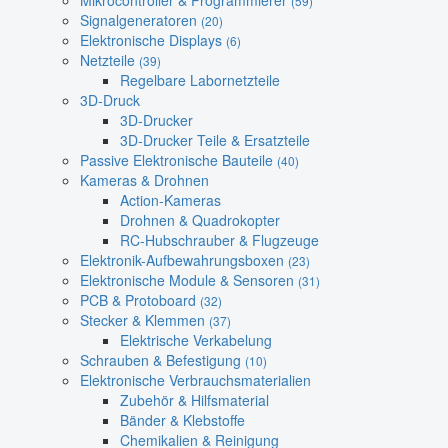
Mikrocontroller & Programmierer
(59)
Signalgeneratoren
(20)
Elektronische Displays
(6)
Netzteile
(39)
Regelbare Labornetzteile
3D-Druck
3D-Drucker
3D-Drucker Teile & Ersatzteile
Passive Elektronische Bauteile
(40)
Kameras & Drohnen
Action-Kameras
Drohnen & Quadrokopter
RC-Hubschrauber & Flugzeuge
Elektronik-Aufbewahrungsboxen
(23)
Elektronische Module & Sensoren
(31)
PCB & Protoboard
(32)
Stecker & Klemmen
(37)
Elektrische Verkabelung
Schrauben & Befestigung
(10)
Elektronische Verbrauchsmaterialien
Zubehör & Hilfsmaterial
Bänder & Klebstoffe
Chemikalien & Reinigung