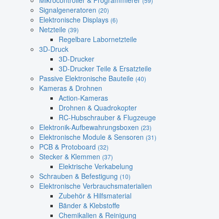
Mikrocontroller & Programmierer
(59)
Signalgeneratoren
(20)
Elektronische Displays
(6)
Netzteile
(39)
Regelbare Labornetzteile
3D-Druck
3D-Drucker
3D-Drucker Teile & Ersatzteile
Passive Elektronische Bauteile
(40)
Kameras & Drohnen
Action-Kameras
Drohnen & Quadrokopter
RC-Hubschrauber & Flugzeuge
Elektronik-Aufbewahrungsboxen
(23)
Elektronische Module & Sensoren
(31)
PCB & Protoboard
(32)
Stecker & Klemmen
(37)
Elektrische Verkabelung
Schrauben & Befestigung
(10)
Elektronische Verbrauchsmaterialien
Zubehör & Hilfsmaterial
Bänder & Klebstoffe
Chemikalien & Reinigung