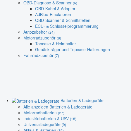
OBD-Diagnose & Scanner
(6)
OBD-Kabel & Adapter
AdBlue-Emulatoren
OBD-Scanner & Schnittstellen
ECU- & Schlüsselprogrammierung
Autozubehör
(24)
Motorradzubehör
(8)
Topcase & Helmhalter
Gepäckträger und Topcase-Halterungen
Fahrradzubehör
(7)
Batterien & Ladegeräte
Alle anzeigen Batterien & Ladegeräte
Motorradbatterien
(27)
Industriebatterien & USV
(18)
Universalladegeräte
(9)
Akkus & Batterien
(39)