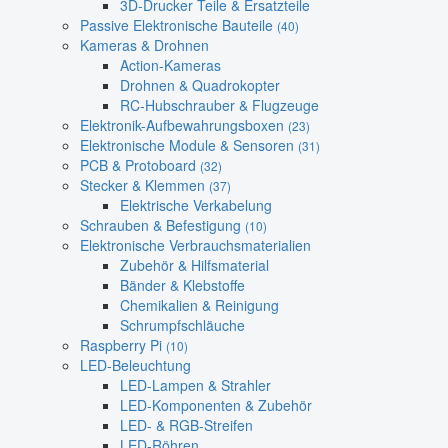
3D-Drucker Teile & Ersatzteile
Passive Elektronische Bauteile
(40)
Kameras & Drohnen
Action-Kameras
Drohnen & Quadrokopter
RC-Hubschrauber & Flugzeuge
Elektronik-Aufbewahrungsboxen
(23)
Elektronische Module & Sensoren
(31)
PCB & Protoboard
(32)
Stecker & Klemmen
(37)
Elektrische Verkabelung
Schrauben & Befestigung
(10)
Elektronische Verbrauchsmaterialien
Zubehör & Hilfsmaterial
Bänder & Klebstoffe
Chemikalien & Reinigung
Schrumpfschläuche
Raspberry Pi
(10)
LED-Beleuchtung
LED-Lampen & Strahler
LED-Komponenten & Zubehör
LED- & RGB-Streifen
LED-Röhren