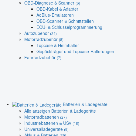
OBD-Diagnose & Scanner
(6)
OBD-Kabel & Adapter
AdBlue-Emulatoren
OBD-Scanner & Schnittstellen
ECU- & Schlüsselprogrammierung
Autozubehör
(24)
Motorradzubehör
(8)
Topcase & Helmhalter
Gepäckträger und Topcase-Halterungen
Fahrradzubehör
(7)
Batterien & Ladegeräte
Alle anzeigen Batterien & Ladegeräte
Motorradbatterien
(27)
Industriebatterien & USV
(18)
Universalladegeräte
(9)
Akkus & Batterien
(39)