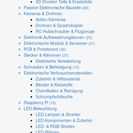
3D-Drucker Teile & Ersatzteile
Passive Elektronische Bauteile
(40)
Kameras & Drohnen
Action-Kameras
Drohnen & Quadrokopter
RC-Hubschrauber & Flugzeuge
Elektronik-Aufbewahrungsboxen
(23)
Elektronische Module & Sensoren
(31)
PCB & Protoboard
(32)
Stecker & Klemmen
(37)
Elektrische Verkabelung
Schrauben & Befestigung
(10)
Elektronische Verbrauchsmaterialien
Zubehör & Hilfsmaterial
Bänder & Klebstoffe
Chemikalien & Reinigung
Schrumpfschläuche
Raspberry Pi
(10)
LED-Beleuchtung
LED-Lampen & Strahler
LED-Komponenten & Zubehör
LED- & RGB-Streifen
LED-Röhren