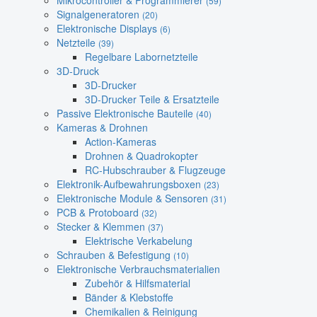
Mikrocontroller & Programmierer
(59)
Signalgeneratoren
(20)
Elektronische Displays
(6)
Netzteile
(39)
Regelbare Labornetzteile
3D-Druck
3D-Drucker
3D-Drucker Teile & Ersatzteile
Passive Elektronische Bauteile
(40)
Kameras & Drohnen
Action-Kameras
Drohnen & Quadrokopter
RC-Hubschrauber & Flugzeuge
Elektronik-Aufbewahrungsboxen
(23)
Elektronische Module & Sensoren
(31)
PCB & Protoboard
(32)
Stecker & Klemmen
(37)
Elektrische Verkabelung
Schrauben & Befestigung
(10)
Elektronische Verbrauchsmaterialien
Zubehör & Hilfsmaterial
Bänder & Klebstoffe
Chemikalien & Reinigung