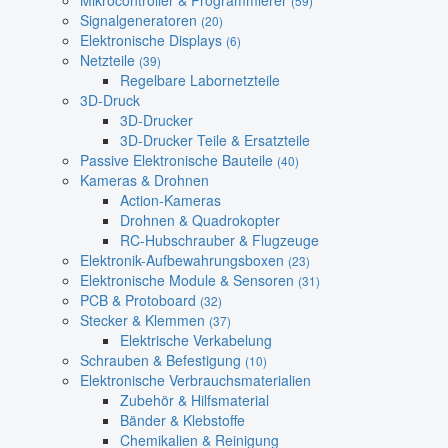
Mikrocontroller & Programmierer
(59)
Signalgeneratoren
(20)
Elektronische Displays
(6)
Netzteile
(39)
Regelbare Labornetzteile
3D-Druck
3D-Drucker
3D-Drucker Teile & Ersatzteile
Passive Elektronische Bauteile
(40)
Kameras & Drohnen
Action-Kameras
Drohnen & Quadrokopter
RC-Hubschrauber & Flugzeuge
Elektronik-Aufbewahrungsboxen
(23)
Elektronische Module & Sensoren
(31)
PCB & Protoboard
(32)
Stecker & Klemmen
(37)
Elektrische Verkabelung
Schrauben & Befestigung
(10)
Elektronische Verbrauchsmaterialien
Zubehör & Hilfsmaterial
Bänder & Klebstoffe
Chemikalien & Reinigung