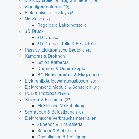
Mikrocontroller & Programmierer
(59)
Signalgeneratoren
(20)
Elektronische Displays
(6)
Netzteile
(39)
Regelbare Labornetzteile
3D-Druck
3D-Drucker
3D-Drucker Teile & Ersatzteile
Passive Elektronische Bauteile
(40)
Kameras & Drohnen
Action-Kameras
Drohnen & Quadrokopter
RC-Hubschrauber & Flugzeuge
Elektronik-Aufbewahrungsboxen
(23)
Elektronische Module & Sensoren
(31)
PCB & Protoboard
(32)
Stecker & Klemmen
(37)
Elektrische Verkabelung
Schrauben & Befestigung
(10)
Elektronische Verbrauchsmaterialien
Zubehör & Hilfsmaterial
Bänder & Klebstoffe
Chemikalien & Reinigung