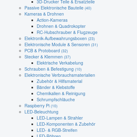
3D-Drucker Teile & Ersatzteile
Passive Elektronische Bauteile
(40)
Kameras & Drohnen
Action-Kameras
Drohnen & Quadrokopter
RC-Hubschrauber & Flugzeuge
Elektronik-Aufbewahrungsboxen
(23)
Elektronische Module & Sensoren
(31)
PCB & Protoboard
(32)
Stecker & Klemmen
(37)
Elektrische Verkabelung
Schrauben & Befestigung
(10)
Elektronische Verbrauchsmaterialien
Zubehör & Hilfsmaterial
Bänder & Klebstoffe
Chemikalien & Reinigung
Schrumpfschläuche
Raspberry Pi
(10)
LED-Beleuchtung
LED-Lampen & Strahler
LED-Komponenten & Zubehör
LED- & RGB-Streifen
LED-Röhren