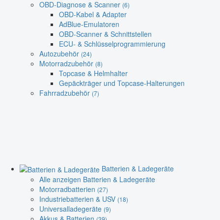
OBD-Diagnose & Scanner
(6)
OBD-Kabel & Adapter
AdBlue-Emulatoren
OBD-Scanner & Schnittstellen
ECU- & Schlüsselprogrammierung
Autozubehör
(24)
Motorradzubehör
(8)
Topcase & Helmhalter
Gepäckträger und Topcase-Halterungen
Fahrradzubehör
(7)
Batterien & Ladegeräte
Alle anzeigen Batterien & Ladegeräte
Motorradbatterien
(27)
Industriebatterien & USV
(18)
Universalladegeräte
(9)
Akkus & Batterien
(39)