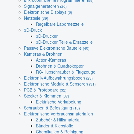
Mikrocontroller & Programmierer
(59)
Signalgeneratoren
(20)
Elektronische Displays
(6)
Netzteile
(39)
Regelbare Labornetzteile
3D-Druck
3D-Drucker
3D-Drucker Teile & Ersatzteile
Passive Elektronische Bauteile
(40)
Kameras & Drohnen
Action-Kameras
Drohnen & Quadrokopter
RC-Hubschrauber & Flugzeuge
Elektronik-Aufbewahrungsboxen
(23)
Elektronische Module & Sensoren
(31)
PCB & Protoboard
(32)
Stecker & Klemmen
(37)
Elektrische Verkabelung
Schrauben & Befestigung
(10)
Elektronische Verbrauchsmaterialien
Zubehör & Hilfsmaterial
Bänder & Klebstoffe
Chemikalien & Reinigung