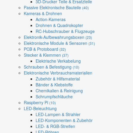
3D-Drucker Teile & Ersatzteile
Passive Elektronische Bauteile
(40)
Kameras & Drohnen
Action-Kameras
Drohnen & Quadrokopter
RC-Hubschrauber & Flugzeuge
Elektronik-Aufbewahrungsboxen
(23)
Elektronische Module & Sensoren
(31)
PCB & Protoboard
(32)
Stecker & Klemmen
(37)
Elektrische Verkabelung
Schrauben & Befestigung
(10)
Elektronische Verbrauchsmaterialien
Zubehör & Hilfsmaterial
Bänder & Klebstoffe
Chemikalien & Reinigung
Schrumpfschläuche
Raspberry Pi
(10)
LED-Beleuchtung
LED-Lampen & Strahler
LED-Komponenten & Zubehör
LED- & RGB-Streifen
LED-Röhren