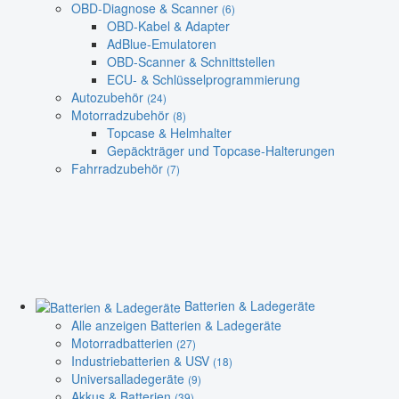
OBD-Diagnose & Scanner
(6)
OBD-Kabel & Adapter
AdBlue-Emulatoren
OBD-Scanner & Schnittstellen
ECU- & Schlüsselprogrammierung
Autozubehör
(24)
Motorradzubehör
(8)
Topcase & Helmhalter
Gepäckträger und Topcase-Halterungen
Fahrradzubehör
(7)
Batterien & Ladegeräte
Alle anzeigen Batterien & Ladegeräte
Motorradbatterien
(27)
Industriebatterien & USV
(18)
Universalladegeräte
(9)
Akkus & Batterien
(39)