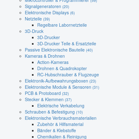
Mikrocontroller & Programmierer
(59)
Signalgeneratoren
(20)
Elektronische Displays
(6)
Netzteile
(39)
Regelbare Labornetzteile
3D-Druck
3D-Drucker
3D-Drucker Teile & Ersatzteile
Passive Elektronische Bauteile
(40)
Kameras & Drohnen
Action-Kameras
Drohnen & Quadrokopter
RC-Hubschrauber & Flugzeuge
Elektronik-Aufbewahrungsboxen
(23)
Elektronische Module & Sensoren
(31)
PCB & Protoboard
(32)
Stecker & Klemmen
(37)
Elektrische Verkabelung
Schrauben & Befestigung
(10)
Elektronische Verbrauchsmaterialien
Zubehör & Hilfsmaterial
Bänder & Klebstoffe
Chemikalien & Reinigung