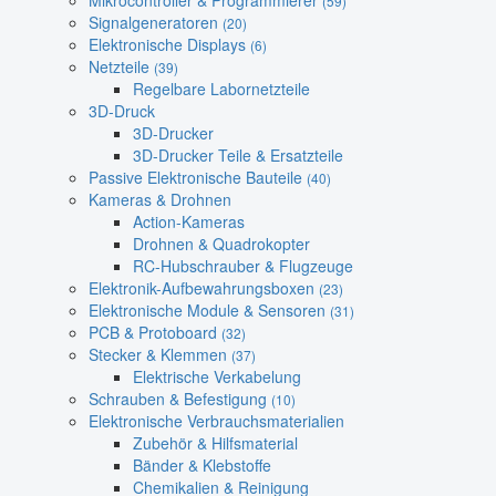
Mikrocontroller & Programmierer
(59)
Signalgeneratoren
(20)
Elektronische Displays
(6)
Netzteile
(39)
Regelbare Labornetzteile
3D-Druck
3D-Drucker
3D-Drucker Teile & Ersatzteile
Passive Elektronische Bauteile
(40)
Kameras & Drohnen
Action-Kameras
Drohnen & Quadrokopter
RC-Hubschrauber & Flugzeuge
Elektronik-Aufbewahrungsboxen
(23)
Elektronische Module & Sensoren
(31)
PCB & Protoboard
(32)
Stecker & Klemmen
(37)
Elektrische Verkabelung
Schrauben & Befestigung
(10)
Elektronische Verbrauchsmaterialien
Zubehör & Hilfsmaterial
Bänder & Klebstoffe
Chemikalien & Reinigung