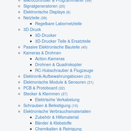
Mikrocontroller & Programmierer
(59)
Signalgeneratoren
(20)
Elektronische Displays
(6)
Netzteile
(39)
Regelbare Labornetzteile
3D-Druck
3D-Drucker
3D-Drucker Teile & Ersatzteile
Passive Elektronische Bauteile
(40)
Kameras & Drohnen
Action-Kameras
Drohnen & Quadrokopter
RC-Hubschrauber & Flugzeuge
Elektronik-Aufbewahrungsboxen
(23)
Elektronische Module & Sensoren
(31)
PCB & Protoboard
(32)
Stecker & Klemmen
(37)
Elektrische Verkabelung
Schrauben & Befestigung
(10)
Elektronische Verbrauchsmaterialien
Zubehör & Hilfsmaterial
Bänder & Klebstoffe
Chemikalien & Reinigung