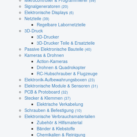
Mikrocontroller & Programmierer
(59)
Signalgeneratoren
(20)
Elektronische Displays
(6)
Netzteile
(39)
Regelbare Labornetzteile
3D-Druck
3D-Drucker
3D-Drucker Teile & Ersatzteile
Passive Elektronische Bauteile
(40)
Kameras & Drohnen
Action-Kameras
Drohnen & Quadrokopter
RC-Hubschrauber & Flugzeuge
Elektronik-Aufbewahrungsboxen
(23)
Elektronische Module & Sensoren
(31)
PCB & Protoboard
(32)
Stecker & Klemmen
(37)
Elektrische Verkabelung
Schrauben & Befestigung
(10)
Elektronische Verbrauchsmaterialien
Zubehör & Hilfsmaterial
Bänder & Klebstoffe
Chemikalien & Reinigung