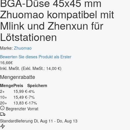
BGA-Düse 45x45 mm
Zhuomao kompatibel mit
Mlink und Zhenxun für
Lötstationen
Marke:
Zhuomao
Bewerten Sie dieses Produkt als Erster
16
,
66
€
Inkl. MwSt.
(Exkl. MwSt.: 14,00 €)
Mengenrabatte
Menge
Preis
Speichern
2+
15,99 €
-4%
10+
15,49 €
-7%
20+
13,83 €
-17%
Begrenzter Vorrat
Standardlieferung
Di, Aug 11 - Do, Aug 13