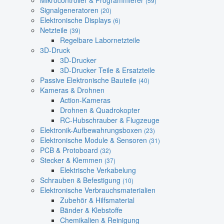
Mikrocontroller & Programmierer
(59)
Signalgeneratoren
(20)
Elektronische Displays
(6)
Netzteile
(39)
Regelbare Labornetzteile
3D-Druck
3D-Drucker
3D-Drucker Teile & Ersatzteile
Passive Elektronische Bauteile
(40)
Kameras & Drohnen
Action-Kameras
Drohnen & Quadrokopter
RC-Hubschrauber & Flugzeuge
Elektronik-Aufbewahrungsboxen
(23)
Elektronische Module & Sensoren
(31)
PCB & Protoboard
(32)
Stecker & Klemmen
(37)
Elektrische Verkabelung
Schrauben & Befestigung
(10)
Elektronische Verbrauchsmaterialien
Zubehör & Hilfsmaterial
Bänder & Klebstoffe
Chemikalien & Reinigung