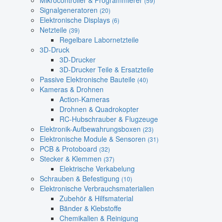
Mikrocontroller & Programmierer
(59)
Signalgeneratoren
(20)
Elektronische Displays
(6)
Netzteile
(39)
Regelbare Labornetzteile
3D-Druck
3D-Drucker
3D-Drucker Teile & Ersatzteile
Passive Elektronische Bauteile
(40)
Kameras & Drohnen
Action-Kameras
Drohnen & Quadrokopter
RC-Hubschrauber & Flugzeuge
Elektronik-Aufbewahrungsboxen
(23)
Elektronische Module & Sensoren
(31)
PCB & Protoboard
(32)
Stecker & Klemmen
(37)
Elektrische Verkabelung
Schrauben & Befestigung
(10)
Elektronische Verbrauchsmaterialien
Zubehör & Hilfsmaterial
Bänder & Klebstoffe
Chemikalien & Reinigung