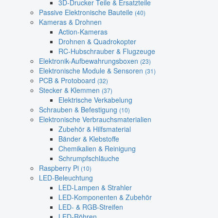
3D-Drucker Teile & Ersatzteile
Passive Elektronische Bauteile
(40)
Kameras & Drohnen
Action-Kameras
Drohnen & Quadrokopter
RC-Hubschrauber & Flugzeuge
Elektronik-Aufbewahrungsboxen
(23)
Elektronische Module & Sensoren
(31)
PCB & Protoboard
(32)
Stecker & Klemmen
(37)
Elektrische Verkabelung
Schrauben & Befestigung
(10)
Elektronische Verbrauchsmaterialien
Zubehör & Hilfsmaterial
Bänder & Klebstoffe
Chemikalien & Reinigung
Schrumpfschläuche
Raspberry Pi
(10)
LED-Beleuchtung
LED-Lampen & Strahler
LED-Komponenten & Zubehör
LED- & RGB-Streifen
LED-Röhren