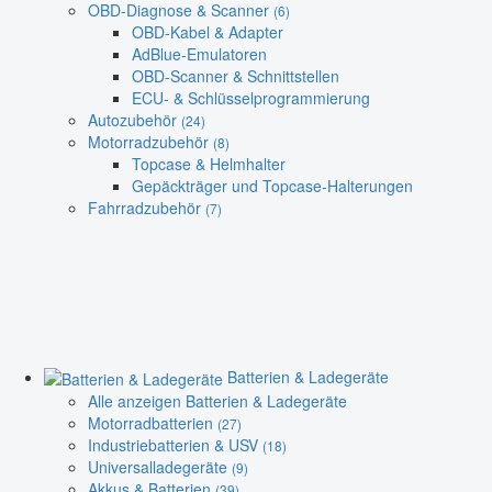
OBD-Diagnose & Scanner
(6)
OBD-Kabel & Adapter
AdBlue-Emulatoren
OBD-Scanner & Schnittstellen
ECU- & Schlüsselprogrammierung
Autozubehör
(24)
Motorradzubehör
(8)
Topcase & Helmhalter
Gepäckträger und Topcase-Halterungen
Fahrradzubehör
(7)
Batterien & Ladegeräte
Alle anzeigen Batterien & Ladegeräte
Motorradbatterien
(27)
Industriebatterien & USV
(18)
Universalladegeräte
(9)
Akkus & Batterien
(39)