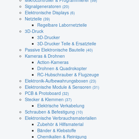
Mikrocontroller & Programmierer
(59)
Signalgeneratoren
(20)
Elektronische Displays
(6)
Netzteile
(39)
Regelbare Labornetzteile
3D-Druck
3D-Drucker
3D-Drucker Teile & Ersatzteile
Passive Elektronische Bauteile
(40)
Kameras & Drohnen
Action-Kameras
Drohnen & Quadrokopter
RC-Hubschrauber & Flugzeuge
Elektronik-Aufbewahrungsboxen
(23)
Elektronische Module & Sensoren
(31)
PCB & Protoboard
(32)
Stecker & Klemmen
(37)
Elektrische Verkabelung
Schrauben & Befestigung
(10)
Elektronische Verbrauchsmaterialien
Zubehör & Hilfsmaterial
Bänder & Klebstoffe
Chemikalien & Reinigung