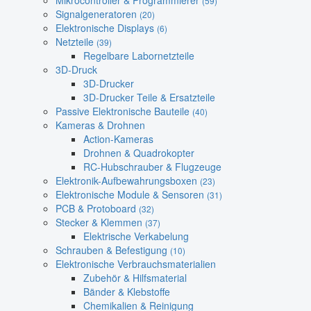
Mikrocontroller & Programmierer
(59)
Signalgeneratoren
(20)
Elektronische Displays
(6)
Netzteile
(39)
Regelbare Labornetzteile
3D-Druck
3D-Drucker
3D-Drucker Teile & Ersatzteile
Passive Elektronische Bauteile
(40)
Kameras & Drohnen
Action-Kameras
Drohnen & Quadrokopter
RC-Hubschrauber & Flugzeuge
Elektronik-Aufbewahrungsboxen
(23)
Elektronische Module & Sensoren
(31)
PCB & Protoboard
(32)
Stecker & Klemmen
(37)
Elektrische Verkabelung
Schrauben & Befestigung
(10)
Elektronische Verbrauchsmaterialien
Zubehör & Hilfsmaterial
Bänder & Klebstoffe
Chemikalien & Reinigung