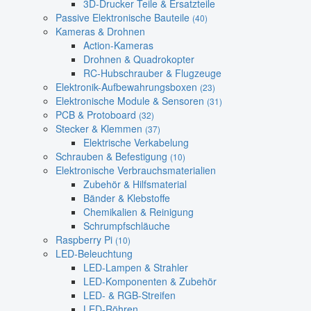
3D-Drucker Teile & Ersatzteile
Passive Elektronische Bauteile
(40)
Kameras & Drohnen
Action-Kameras
Drohnen & Quadrokopter
RC-Hubschrauber & Flugzeuge
Elektronik-Aufbewahrungsboxen
(23)
Elektronische Module & Sensoren
(31)
PCB & Protoboard
(32)
Stecker & Klemmen
(37)
Elektrische Verkabelung
Schrauben & Befestigung
(10)
Elektronische Verbrauchsmaterialien
Zubehör & Hilfsmaterial
Bänder & Klebstoffe
Chemikalien & Reinigung
Schrumpfschläuche
Raspberry Pi
(10)
LED-Beleuchtung
LED-Lampen & Strahler
LED-Komponenten & Zubehör
LED- & RGB-Streifen
LED-Röhren