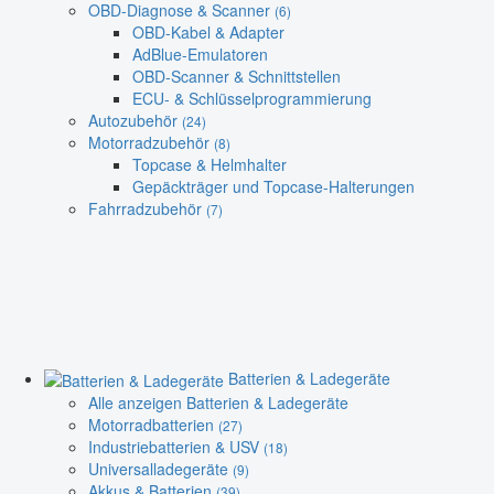
OBD-Diagnose & Scanner
(6)
OBD-Kabel & Adapter
AdBlue-Emulatoren
OBD-Scanner & Schnittstellen
ECU- & Schlüsselprogrammierung
Autozubehör
(24)
Motorradzubehör
(8)
Topcase & Helmhalter
Gepäckträger und Topcase-Halterungen
Fahrradzubehör
(7)
Batterien & Ladegeräte
Alle anzeigen Batterien & Ladegeräte
Motorradbatterien
(27)
Industriebatterien & USV
(18)
Universalladegeräte
(9)
Akkus & Batterien
(39)