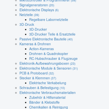
Mikrocontroller & Programmierer
(59)
Signalgeneratoren
(20)
Elektronische Displays
(6)
Netzteile
(39)
Regelbare Labornetzteile
3D-Druck
3D-Drucker
3D-Drucker Teile & Ersatzteile
Passive Elektronische Bauteile
(40)
Kameras & Drohnen
Action-Kameras
Drohnen & Quadrokopter
RC-Hubschrauber & Flugzeuge
Elektronik-Aufbewahrungsboxen
(23)
Elektronische Module & Sensoren
(31)
PCB & Protoboard
(32)
Stecker & Klemmen
(37)
Elektrische Verkabelung
Schrauben & Befestigung
(10)
Elektronische Verbrauchsmaterialien
Zubehör & Hilfsmaterial
Bänder & Klebstoffe
Chemikalien & Reinigung