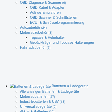
OBD-Diagnose & Scanner
(6)
OBD-Kabel & Adapter
AdBlue-Emulatoren
OBD-Scanner & Schnittstellen
ECU- & Schlüsselprogrammierung
Autozubehör
(24)
Motorradzubehör
(8)
Topcase & Helmhalter
Gepäckträger und Topcase-Halterungen
Fahrradzubehör
(7)
Batterien & Ladegeräte
Alle anzeigen Batterien & Ladegeräte
Motorradbatterien
(27)
Industriebatterien & USV
(18)
Universalladegeräte
(9)
Akkus & Batterien
(39)