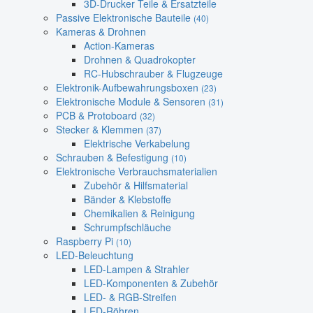
3D-Drucker Teile & Ersatzteile
Passive Elektronische Bauteile
(40)
Kameras & Drohnen
Action-Kameras
Drohnen & Quadrokopter
RC-Hubschrauber & Flugzeuge
Elektronik-Aufbewahrungsboxen
(23)
Elektronische Module & Sensoren
(31)
PCB & Protoboard
(32)
Stecker & Klemmen
(37)
Elektrische Verkabelung
Schrauben & Befestigung
(10)
Elektronische Verbrauchsmaterialien
Zubehör & Hilfsmaterial
Bänder & Klebstoffe
Chemikalien & Reinigung
Schrumpfschläuche
Raspberry Pi
(10)
LED-Beleuchtung
LED-Lampen & Strahler
LED-Komponenten & Zubehör
LED- & RGB-Streifen
LED-Röhren