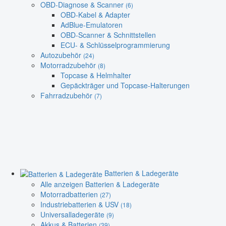
OBD-Diagnose & Scanner
(6)
OBD-Kabel & Adapter
AdBlue-Emulatoren
OBD-Scanner & Schnittstellen
ECU- & Schlüsselprogrammierung
Autozubehör
(24)
Motorradzubehör
(8)
Topcase & Helmhalter
Gepäckträger und Topcase-Halterungen
Fahrradzubehör
(7)
Batterien & Ladegeräte
Alle anzeigen Batterien & Ladegeräte
Motorradbatterien
(27)
Industriebatterien & USV
(18)
Universalladegeräte
(9)
Akkus & Batterien
(39)