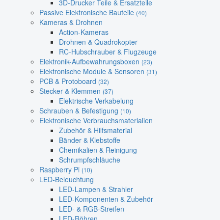
3D-Drucker Teile & Ersatzteile
Passive Elektronische Bauteile
(40)
Kameras & Drohnen
Action-Kameras
Drohnen & Quadrokopter
RC-Hubschrauber & Flugzeuge
Elektronik-Aufbewahrungsboxen
(23)
Elektronische Module & Sensoren
(31)
PCB & Protoboard
(32)
Stecker & Klemmen
(37)
Elektrische Verkabelung
Schrauben & Befestigung
(10)
Elektronische Verbrauchsmaterialien
Zubehör & Hilfsmaterial
Bänder & Klebstoffe
Chemikalien & Reinigung
Schrumpfschläuche
Raspberry Pi
(10)
LED-Beleuchtung
LED-Lampen & Strahler
LED-Komponenten & Zubehör
LED- & RGB-Streifen
LED-Röhren