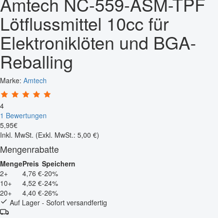
Amtech NC-559-ASM-TPF
Lötflussmittel 10cc für
Elektroniklöten und BGA-
Reballing
Marke:
Amtech
4
1 Bewertungen
5
,
95
€
Inkl. MwSt.
(Exkl. MwSt.: 5,00 €)
Mengenrabatte
Menge
Preis
Speichern
2+
4,76 €
-20%
10+
4,52 €
-24%
20+
4,40 €
-26%
Auf Lager - Sofort versandfertig