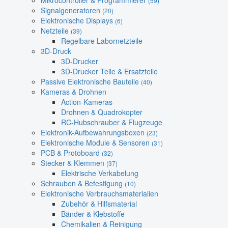
Mikrocontroller & Programmierer
(59)
Signalgeneratoren
(20)
Elektronische Displays
(6)
Netzteile
(39)
Regelbare Labornetzteile
3D-Druck
3D-Drucker
3D-Drucker Teile & Ersatzteile
Passive Elektronische Bauteile
(40)
Kameras & Drohnen
Action-Kameras
Drohnen & Quadrokopter
RC-Hubschrauber & Flugzeuge
Elektronik-Aufbewahrungsboxen
(23)
Elektronische Module & Sensoren
(31)
PCB & Protoboard
(32)
Stecker & Klemmen
(37)
Elektrische Verkabelung
Schrauben & Befestigung
(10)
Elektronische Verbrauchsmaterialien
Zubehör & Hilfsmaterial
Bänder & Klebstoffe
Chemikalien & Reinigung