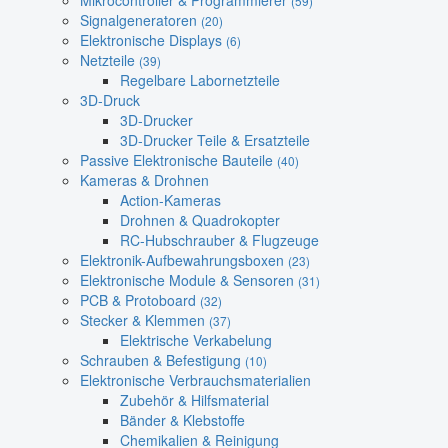
Mikrocontroller & Programmierer
(59)
Signalgeneratoren
(20)
Elektronische Displays
(6)
Netzteile
(39)
Regelbare Labornetzteile
3D-Druck
3D-Drucker
3D-Drucker Teile & Ersatzteile
Passive Elektronische Bauteile
(40)
Kameras & Drohnen
Action-Kameras
Drohnen & Quadrokopter
RC-Hubschrauber & Flugzeuge
Elektronik-Aufbewahrungsboxen
(23)
Elektronische Module & Sensoren
(31)
PCB & Protoboard
(32)
Stecker & Klemmen
(37)
Elektrische Verkabelung
Schrauben & Befestigung
(10)
Elektronische Verbrauchsmaterialien
Zubehör & Hilfsmaterial
Bänder & Klebstoffe
Chemikalien & Reinigung