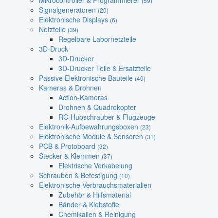
Mikrocontroller & Programmierer
(59)
Signalgeneratoren
(20)
Elektronische Displays
(6)
Netzteile
(39)
Regelbare Labornetzteile
3D-Druck
3D-Drucker
3D-Drucker Teile & Ersatzteile
Passive Elektronische Bauteile
(40)
Kameras & Drohnen
Action-Kameras
Drohnen & Quadrokopter
RC-Hubschrauber & Flugzeuge
Elektronik-Aufbewahrungsboxen
(23)
Elektronische Module & Sensoren
(31)
PCB & Protoboard
(32)
Stecker & Klemmen
(37)
Elektrische Verkabelung
Schrauben & Befestigung
(10)
Elektronische Verbrauchsmaterialien
Zubehör & Hilfsmaterial
Bänder & Klebstoffe
Chemikalien & Reinigung